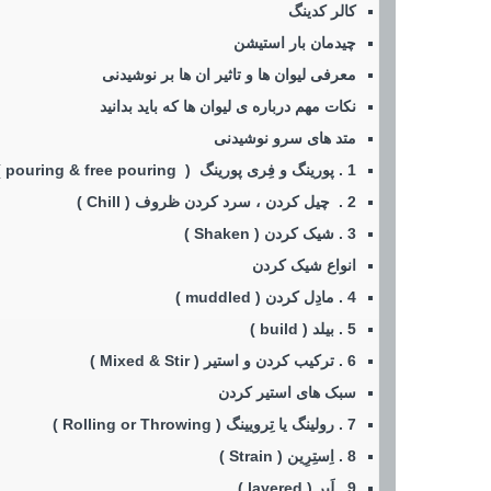
کالر کدینگ
چیدمان بار استیشن
معرفی لیوان ها و تاثیر ان ها بر نوشیدنی
نکات مهم درباره ی لیوان ها که باید بدانید
متد های سرو نوشیدنی
1 . پورینگ و فِری پورینگ ( pouring & free pouring )
2 . چیل کردن ، سرد کردن ظروف ( Chill )
3 . شیک کردن ( Shaken )
انواع شیک کردن
4 . مادِل کردن ( muddled )
5 . بیلد ( build )
6 . ترکیب کردن و استیر ( Mixed & Stir )
سبک های استیر کردن
7 . رولینگ یا تِرویینگ ( Rolling or Throwing )
8 . اِستِرِین ( Strain )
9 . لَیِر ( layered )