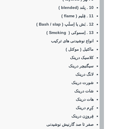
10 . بِلند (blended )
11 . فِلیم ( flame )
12 . بَش یا اِسلَپ ( Bash / slap )
13 . اِسموکی ( Smoking )
انواع نوشیدنی های ترکیب
ماکتیل ( موکتل )
کلاسیک درینک
سیگنیچر درینک
لانگ درینک
شورت درینک
شات درینک
هات درینک
کِرِم درینک
فِروزِن درینک
صفر تا صد گارنیش نوشیدنی