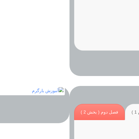
)
فصل دوم ( بخش 2 )