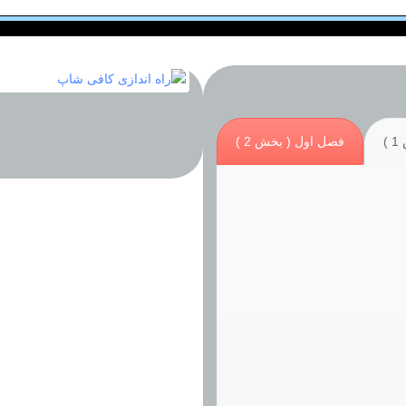
)
فصل اول ( بخش 2 )