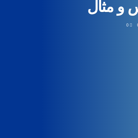
س و مثال
0